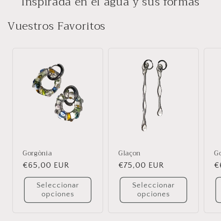
Inspirada en el agua y sus formas
Vuestros Favoritos
Gorgònia
Glaçon
Go
Precio
€65,00 EUR
Precio
€75,00 EUR
P
€
habitual
habitual
h
Seleccionar
Seleccionar
opciones
opciones