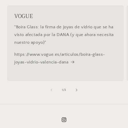
VOGUE
"Boira Glass: la firma de joyas de vidrio que se ha
visto afectada por la DANA (y que ahora necesita
nuestro apoyo)"
https://www.vogue.es/articulos/boira-glass-
joyas-vidrio-valencia-dana
de
1
/
3
Instagram