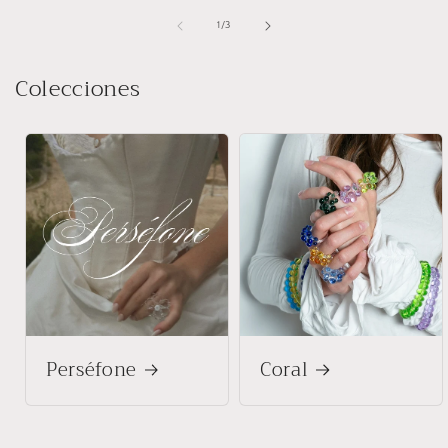
de
1
/
3
Colecciones
Perséfone
Coral