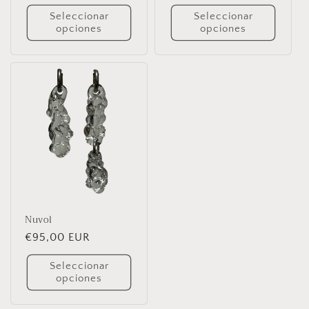
habitual
habitual
Seleccionar
Seleccionar
opciones
opciones
Nuvol
Precio
€95,00 EUR
habitual
Seleccionar
opciones