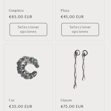
ó
Gorgònia
Pluja
n
Precio
€65,00 EUR
Precio
€45,00 EUR
habitual
habitual
:
Seleccionar
Seleccionar
opciones
opciones
Cuc
Glaçon
Precio
€35,00 EUR
Precio
€75,00 EUR